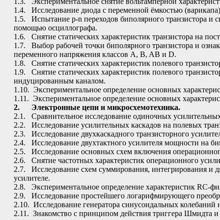
1.3. Экспериментальное снятие вольтамперной характерист
1.4. Исследование диода с переменной ёмкостью (варикапа)
1.5. Испытание p-n переходов биполярного транзистора и с
помощью осциллографа.
1.6. Снятие статических характеристик транзистора на пос
1.7. Выбор рабочей точки биполярного транзистора и озна
переменного напряжения классов A, B, AB и D.
1.8. Снятие статических характеристик полевого транзистор
1.9. Снятие статических характеристик полевого транзисто
индуцированным каналом.
1.10. Экспериментальное определение основных характерис
1.11. Экспериментальное определение основных характерис
2.
Электронные цепи и микросхемотехника.
2.1. Сравнительное исследование одиночных усилительных
2.2. Исследование усилительных каскадов на полевых тран
2.3. Исследование двухкаскадного транзисторного усилител
2.4. Исследование двухтактного усилителя мощности на би
2.5. Исследование основных схем включения операционног
2.6. Снятие частотных характеристик операционного усили
2.7. Исследование схем суммирования, интегрирования и
усилителе.
2.8. Экспериментальное определение характеристик RC-фи
2.9. Исследование простейшего логарифмирующего преобра
2.10. Исследование генератора синусоидальных колебаний 
2.11. Знакомство с принципом действия триггера Шмидта и