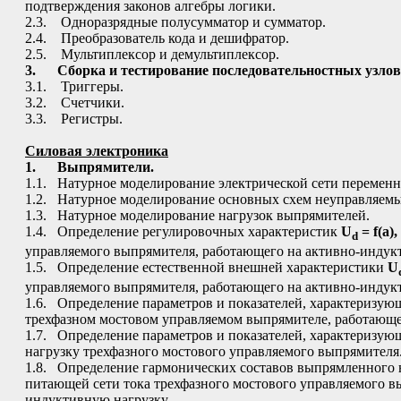
подтверждения законов алгебры логики.
2.3. Одноразрядные полусумматор и сумматор.
2.4. Преобразователь кода и дешифратор.
2.5. Мультиплексор и демультиплексор.
3.
Сборка и тестирование последовательностных узло
3.1. Триггеры.
3.2. Счетчики.
3.3. Регистры.
Силовая электроника
1.
Выпрямители.
1.1. Натурное моделирование электрической сети переменн
1.2. Натурное моделирование основных схем неуправляем
1.3. Натурное моделирование нагрузок выпрямителей.
1.4. Определение регулировочных характеристик
U
=
f(
a),
d
управляемого выпрямителя, работающего на активно-индук
1.5. Определение естественной внешней характеристики
U
управляемого выпрямителя, работающего на активно-индук
1.6. Определение параметров и показателей, характеризую
трехфазном мостовом управляемом выпрямителе, работающе
1.7. Определение параметров и показателей, характеризую
нагрузку трехфазного мостового управляемого выпрямителя
1.8. Определение гармонических составов выпрямленного 
питающей сети тока трехфазного мостового управляемого в
индуктивную нагрузку.