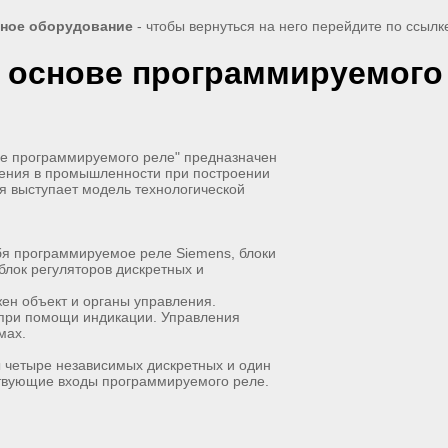
рное оборудование
- чтобы вернуться на него перейдите по ссыл
а основе программируемого 
ве программируемого реле" предназначен
нения в промышленности при построении
я выступает модель технологической
ебя программируемое реле Siemens, блоки
блок регуляторов дискретных и
жен объект и органы управления.
 при помощи индикации. Управления
мах.
 четыре независимых дискретных и один
ствующие входы программируемого реле.