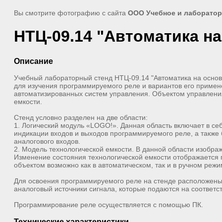
Вы смотрите фотографию с сайта
ООО Учебное и лаборато
НТЦ-09.14 "Автоматика н
Описание
Учебный лабораторный стенд НТЦ-09.14 "Автоматика на осно
для изучения программируемого реле и вариантов его приме
автоматизированных систем управления. Объектом управлени
емкости.
Стенд условно разделен на две области:
1. Логический модуль «LOGO!». Данная область включает в с
индикации входов и выходов программируемого реле, а также 
аналогового входов.
2. Модель технологической емкости. В данной области изобра
Изменение состояния технологической емкости отображается
объектом возможно как в автоматическом, так и в ручном режи
Для освоения программируемого реле на стенде расположены
аналоговый источники сигнала, которые подаются на соответ
Программирование реле осуществляется с помощью ПК.
Технические характеристики